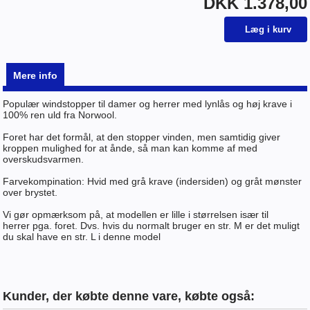
DKK 1.378,00
Mere info
Populær windstopper til damer og herrer med lynlås og høj krave i
100% ren uld fra Norwool.
Foret har det formål, at den stopper vinden, men samtidig giver
kroppen mulighed for at ånde, så man kan komme af med
overskudsvarmen.
Farvekompination: Hvid med grå krave (indersiden) og gråt mønster
over brystet.
Vi gør opmærksom på, at modellen er lille i størrelsen især til
herrer pga. foret. Dvs. hvis du normalt bruger en str. M er det muligt
du skal have en str. L i denne model
Kunder, der købte denne vare, købte også: