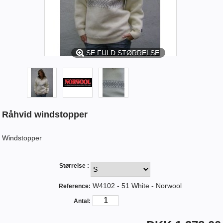
SE FULD STØRRELSE
Råhvid windstopper
Windstopper
Størrelse :
W4102 - 51 White - Norwool
Reference:
Antal: