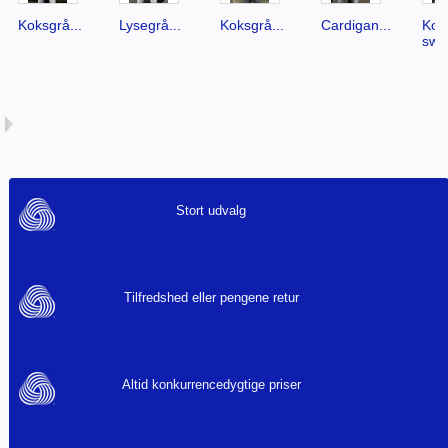
Koksgrå...
Lysegrå...
Koksgrå...
Cardigan...
Kok
swe
Stort udvalg
Tilfredshed eller pengene retur
Altid konkurrencedygtige priser