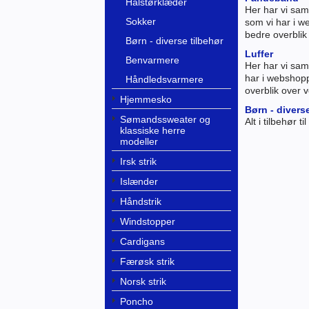
Halstørklæder
Her har vi sam
Sokker
som vi har i w
bedre overbli
Børn - diverse tilbehør
Luffer
Benvarmere
Her har vi saml
har i webshopp
Håndledsvarmere
overblik over 
Hjemmesko
Børn - divers
Sømandssweater og
Alt i tilbehør ti
klassiske herre
modeller
Irsk strik
Islænder
Håndstrik
Windstopper
Cardigans
Færøsk strik
Norsk strik
Poncho