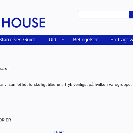
Størrelses Guide
Uld
Betingelser
Fri fragt 
varer
 vi samlet lidt forskelligt tilbehør. Tryk venligst på hvilken varegrupp
.
ORIER
Huer