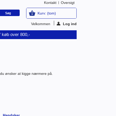
Kontakt
Oversigt
Kurv:
(tom)
Velkommen
Log ind
v/ køb over 800,-
e, du ønsker at kigge nærmere på.
Handsker