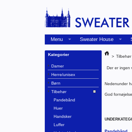
Menu
Sweater House
Kategorier
>
Tilbehør
Damer
Der er ingen 
Herre/unisex
Børn
Nedenunder har
Tilbehør
God fornøjelse
Pandebånd
Huer
Handsker
UNDERKATEG
Luffer
Pandebånd