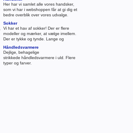
Her har vi samlet alle vores handsker,
som vi har i webshoppen får at gi dig et
bedre overblik over vores udvalge.
Sokker
,
Vi har et hav af sokker! Der er flere
modeller og mærker, at vælge imellem.
Der er tykke og tynde. Lange og
korte, så mon ikke det er muligt, at
Håndledsvarmere
finde et par, der også kan holde dine
Dejlige, behagelige
fødder varme.
strikkede håndledsvarmere i uld. Flere
typer og farver.