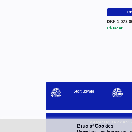
Læg
DKK 1.078,0
På lager
Stort udvalg
Sweater House.dk ApS -
Brug af Cookies
Denne hjemmeside anvender cooki