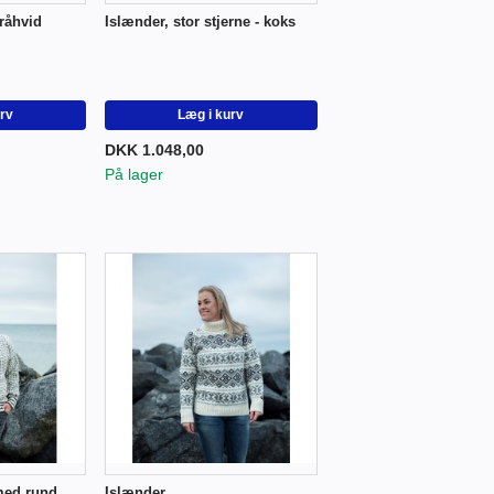
 råhvid
Islænder, stor stjerne - koks
urv
Læg i kurv
DKK 1.048,00
På lager
med rund
Islænder