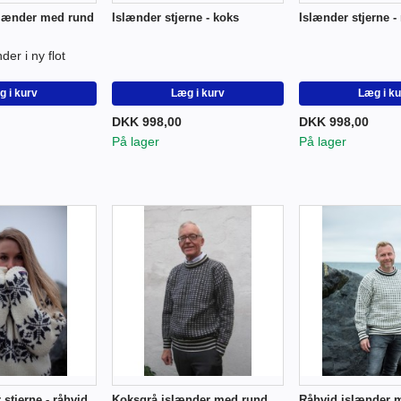
lænder med rund
Islænder stjerne - koks
Islænder stjerne -
der i ny flot
 i kurv
Læg i kurv
Læg i k
DKK 998,00
DKK 998,00
På lager
På lager
 stjerne - råhvid
Koksgrå islænder med rund
Råhvid islænder 