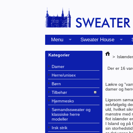
Menu
Sweater House
Kategorier
>
Islænde
Damer
Der er 16 var
Herre/unisex
Børn
Lækre og "vams
damer og herr
Tilbehør
Ligesom sømand
Hjemmesko
selvfølgelig de
uld, hvilket s
Sømandssweater og
mønstre med ru
klassiske herre
flot islænder 
modeller
I Island og på 
Irsk strik
sin storhedsti
er det vores be