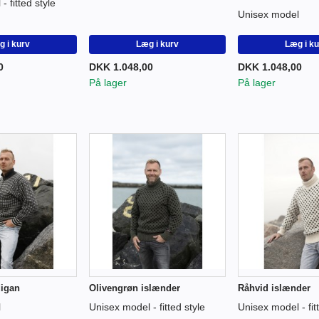
 fitted style
Unisex model
 i kurv
Læg i kurv
Læg i k
0
DKK 1.048,00
DKK 1.048,00
På lager
På lager
digan
Olivengrøn islænder
Råhvid islænder
l
Unisex model - fitted style
Unisex model - fit