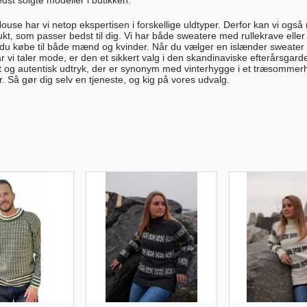
se har vi netop ekspertisen i forskellige uldtyper. Derfor kan vi også r
kt, som passer bedst til dig. Vi har både sweatere med rullekrave eller
du købe til både mænd og kvinder. Når du vælger en islænder sweater 
år vi taler mode, er den et sikkert valg i den skandinaviske efterårsgar
gt og autentisk udtryk, der er synonym med vinterhygge i et træsomme
r. Så gør dig selv en tjeneste, og kig på vores udvalg.