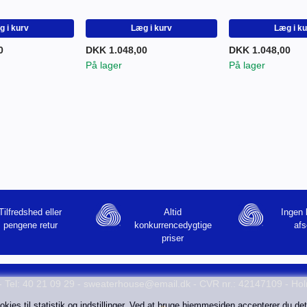
 i kurv
Læg i kurv
Læg i k
0
DKK 1.048,00
DKK 1.048,00
På lager
På lager
Tilfredshed eller
Altid
Ingen 
pengene retur
konkurrencedygtige
afs
priser
 Tel: 40 21 09 29 -
sweaterhouse@email.dk
- CVR nr.: 42147109 - Hol
es til statistik og indstillinger. Ved at bruge hjemmesiden accepterer du de