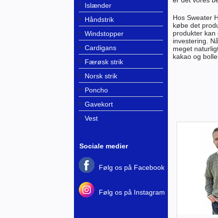
Islænder
Hos Sweater Hou
Håndstrik
købe det produ
produkter kan 
Windstopper
investering. N
Cardigans
meget naturli
kakao og bolle
Færøsk strik
Norsk strik
Poncho
Gavekort
Vest
Sociale medier
Følg os på Facebook
Følg os på Instagram