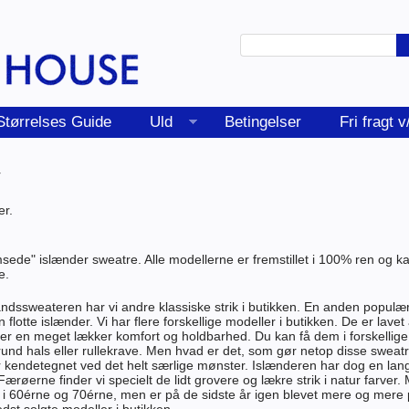
Størrelses Guide
Uld
Betingelser
Fri fragt 
r
er.
ede" islænder sweatre. Alle modellerne er fremstillet i 100% ren og k
e.
ssweateren har vi andre klassiske strik i butikken. En anden populæ
n flotte islænder. Vi har flere forskellige modeller i butikken. De er lave
ikrer en meget lækker komfort og holdbarhed. Du kan få dem i forskellige
nd hals eller rullekrave. Men hvad er det, som gør netop disse sweat
er kendetegnet ved det helt særlige mønster. Islænderen har dog en lang
Færøerne finder vi specielt de lidt grovere og lækre strik i natur farver
d i 60érne og 70érne, men er på de sidste år igen blevet mere og mere 
dst solgte modeller i butikken.