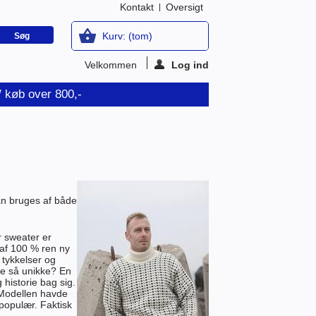
Kontakt
Oversigt
Kurv:
(tom)
Velkommen
Log ind
v/ køb over 800,-
an bruges af både
r sweater er
t af 100 % ren ny
 tykkelser og
re så unikke? En
 historie bag sig.
. Modellen havde
populær. Faktisk