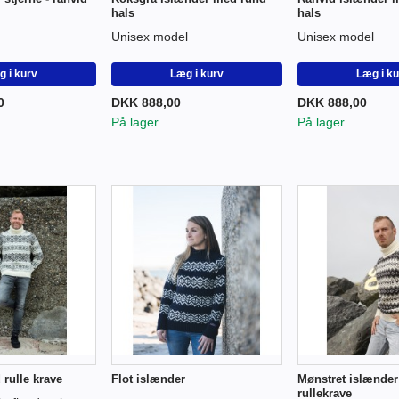
hals
hals
Unisex model
Unisex model
 i kurv
Læg i kurv
Læg i k
0
DKK 888,00
DKK 888,00
På lager
På lager
rulle krave
Flot islænder
Mønstret islænde
rullekrave