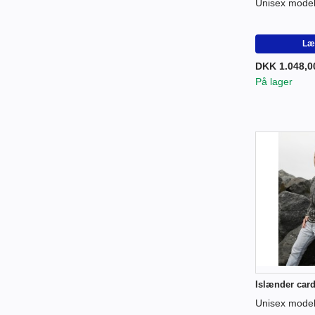
Unisex model -
Læg
DKK 1.048,0
På lager
Islænder car
Unisex mode