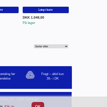
urv
Læg i kurv
DKK 1.048,00
På lager
betaling før
Fragt – altid kun
endelse
39,- i DK
mevej 22 - 3200 Helsinge
OK
tte.
Klik og