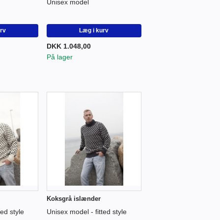
Unisex model
urv
Læg i kurv
DKK 1.048,00
På lager
Koksgrå islænder
ted style
Unisex model - fitted style