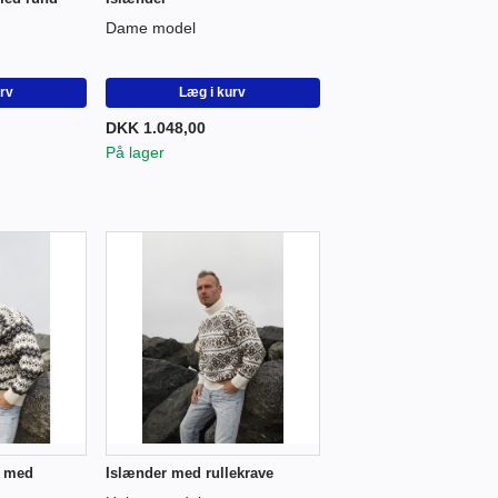
Dame model
urv
Læg i kurv
DKK 1.048,00
På lager
r med
Islænder med rullekrave