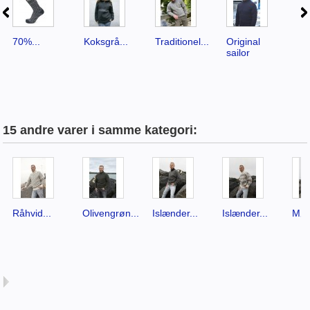
70%...
Koksgrå...
Traditionel...
Original
No
sailor
ca
15 andre varer i samme kategori:
Råhvid...
Olivengrøn...
Islænder...
Islænder...
Møns