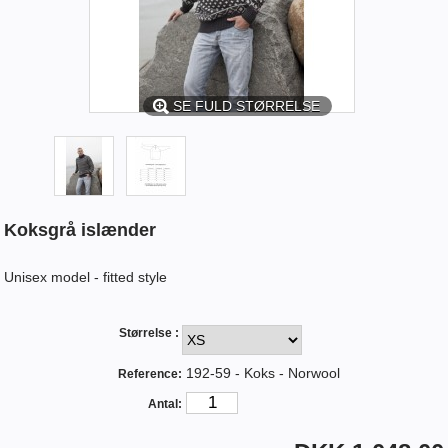
SE FULD STØRRELSE
Koksgrå islænder
Unisex model - fitted style
Størrelse :
192-59 - Koks - Norwool
Reference:
Antal: