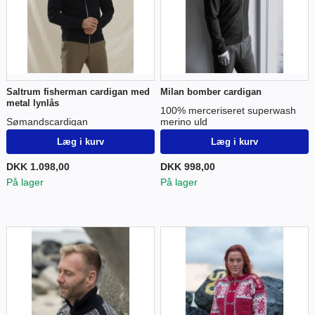
Saltrum fisherman cardigan med
Milan bomber cardigan
metal lynlås
100% merceriseret superwash
Sømandscardigan
merino uld
Læg i kurv
Læg i kurv
DKK 1.098,00
DKK 998,00
På lager
På lager