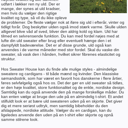
udført i lækker ren ny uld. Der er
mange, der synes at uld kradser,
men hvis du vælger den rigtige
kvalitet og type, så vil du ikke opleve
de problemer. De fleste vælger nok at iføre sig uld i efterår, vinter og
tidligt forår. Dog beskytter ulden også imod stærk varme. Skulle ulden
alligevel blive våd af sved, bliver den aldrig kold og klam. Uld har
tilmed en selvrensende funktion. Du kan med fordel nøjes med at
lufte din uld sweater efter brug eller eventuelt hænge den i et
dampfyldt badeværelse. Det er af disse grunde, uld også kan
anvendes i de varme måneder med stor fordel. Skal du vaske din
sweater, så vask den i hånden, hvilket sikrer fibrenes elasticitet og
struktur.
Hos Sweater House kan du finde alle mulige styles - almindelige
sweatere og cardigans - til både mænd og kvinder. Den klassiske
sømandsstrik, som har været en favorit hos danskerne i flere årtier,
føres selvfølgelig også hos os. Det der gør en uld sweater så tidløs,
er den høje kvalitet, store funktionalitet og de enkle, nordiske design.
Samtidig kan du også anvende den på mange forskellige måder. Du
kan enten vælge at bruge den ude på en almindelig t-shirt. Et andet
stilfuldt look er at bære uld sweateren uden på en skjorte. Det giver
dig et mere seriøst udtryk, men samtidig bibeholder du den
afslappede, nordiske attitude. Vælger du en cardigan, kan du
ligeledes anvende den uden på en t-shirt eller skjorte og opnå
samme stilrene look.