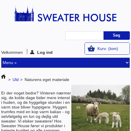
Kurv:
(tom)
Velkommen
Log ind
>
Uld
>
Naturens eget materiale
Er der noget bedre? Vinteren nærmer
sig, de kolde dage bider mere intenst
i huden, og de hyggelige stunder i en
varm stue bliver hyppigere. Hyggen
trumfes med en kop varm kakao - og
selvfølgelig en lun og dejlig uld
sweater. Vi elsker sweatere! Hos
Sweater House fører vi produkter i
højeste kvalitet og alle sammen