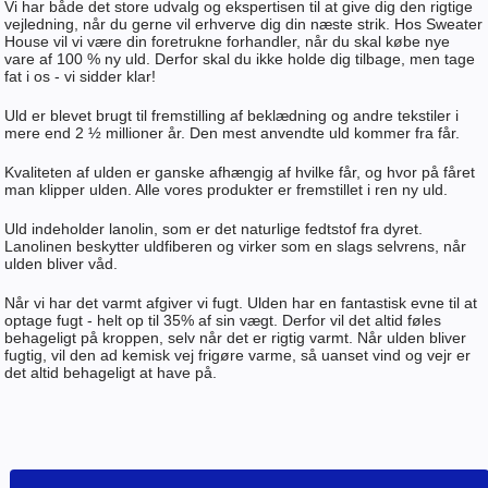
Vi har både det store udvalg og ekspertisen til at give dig den rigtige
vejledning, når du gerne vil erhverve dig din næste strik. Hos Sweater
House vil vi være din foretrukne forhandler, når du skal købe nye
vare af 100 % ny uld. Derfor skal du ikke holde dig tilbage, men tage
fat i os - vi sidder klar!
Uld er blevet brugt til fremstilling af beklædning og andre tekstiler i
mere end 2 ½ millioner år. Den mest anvendte uld kommer fra får.
Kvaliteten af ulden er ganske afhængig af hvilke får, og hvor på fåret
man klipper ulden. Alle vores produkter er fremstillet i ren ny uld.
Uld indeholder lanolin, som er det naturlige fedtstof fra dyret.
Lanolinen beskytter uldfiberen og virker som en slags selvrens, når
ulden bliver våd.
Når vi har det varmt afgiver vi fugt. Ulden har en fantastisk evne til at
optage fugt - helt op til 35% af sin vægt. Derfor vil det altid føles
behageligt på kroppen, selv når det er rigtig varmt. Når ulden bliver
fugtig, vil den ad kemisk vej frigøre varme, så uanset vind og vejr er
det altid behageligt at have på.