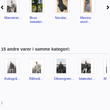
Mønstret...
Brun
Norske...
Merino
No
sweater...
wool...
15 andre varer i samme kategori:
Koksgrå...
Råhvid...
Olivengrøn...
Islænder...
Møns