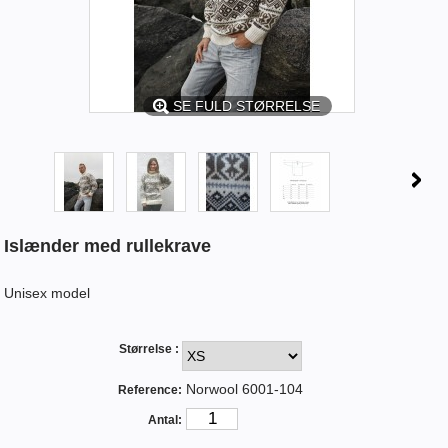
SE FULD STØRRELSE
Islænder med rullekrave
Unisex model
Størrelse :
Norwool 6001-104
Reference:
Antal: