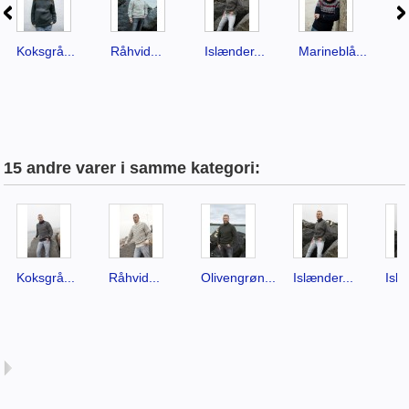
Koksgrå...
Råhvid...
Islænder...
Marineblå...
Al
15 andre varer i samme kategori:
Koksgrå...
Råhvid...
Olivengrøn...
Islænder...
Islæ