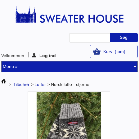
Kurv:
(tom)
Velkommen
Log ind
>
Tilbehør
>
Luffer
>
Norsk luffe - stjerne