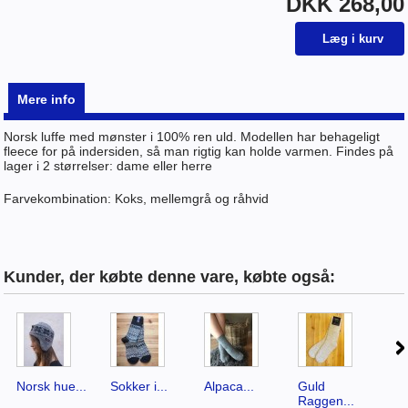
DKK 268,00
Mere info
Norsk luffe med mønster i 100% ren uld. Modellen har behageligt
fleece for på indersiden, så man rigtig kan holde varmen. Findes på
lager i 2 størrelser: dame eller herre
Farvekombination: Koks, mellemgrå og råhvid
Kunder, der købte denne vare, købte også:
Norsk hue...
Sokker i...
Alpaca...
Guld
Ek
Raggen...
tyn