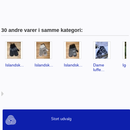
30 andre varer i samme kategori:
Islandsk...
Islandsk...
Islandsk...
Dame
Igg
luffe...
Stort udvalg