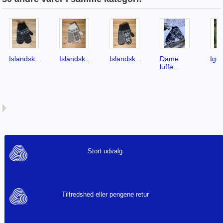
Islandsk...
Islandsk...
Islandsk...
Dame
Igg
luffe...
Stort udvalg
Tilfredshed eller pengene retur