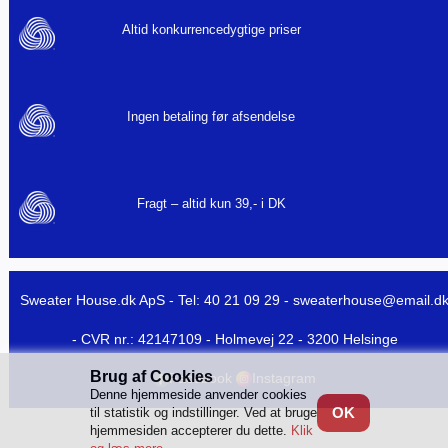
Altid konkurrencedygtige priser
Ingen betaling før afsendelse
Fragt – altid kun 39,- i DK
Sweater House.dk ApS - Tel: 40 21 09 29 -
sweaterhouse@email.d
- CVR nr.: 42147109 - Holmevej 22 - 3200 Helsinge
Brug af Cookies
Facebook
Instagram
Denne hjemmeside anvender cookies
OK
til statistik og indstillinger. Ved at bruge
hjemmesiden accepterer du dette.
Klik