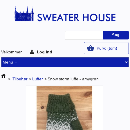
Kurv:
(tom)
Velkommen
Log ind
>
Tilbehør
>
Luffer
>
Snow storm luffe - amygrøn