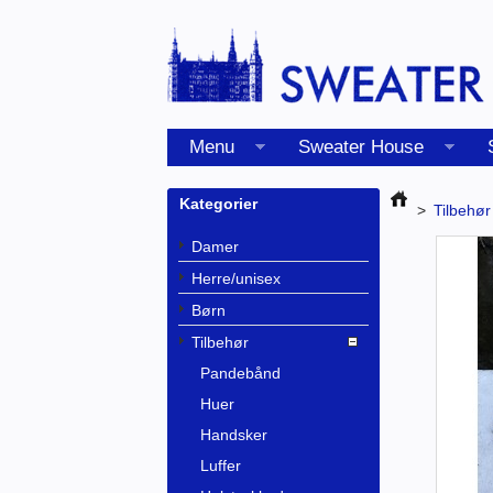
Menu
Sweater House
Kategorier
>
Tilbehør
Damer
Herre/unisex
Børn
Tilbehør
Pandebånd
Huer
Handsker
Luffer