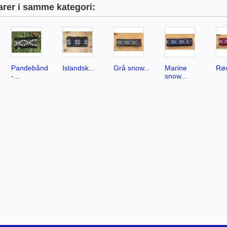
arer i samme kategori:
Pandebånd
Islandsk...
Grå snow...
Marine
Rød
-...
snow...