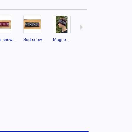
 snow...
Sort snow...
Magne...
Pandebånd
Pandebån
-...
-...