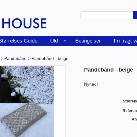
Størrelses Guide
Uld
Betingelser
Fri fragt 
>
Pandebånd
>
Pandebånd - beige
Pandebånd - beige
Nyhed!
Størrels
Referen
Ant