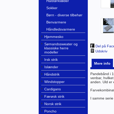
Halstørklæder
Sokker
Børn - diverse tilbehør
Benvarmere
Håndledsvarmere
Hjemmesko
Sømandssweater og
Del på Fac
klassiske herre
Udskriv
modeller
Irsk strik
Mere info
Islænder
Pandebånd i 10
Håndstrik
venbar, hvilke
Windstopper
anden. Uld er 
Cardigans
Farvekombinati
Færøsk strik
I samme serie 
Norsk strik
Poncho