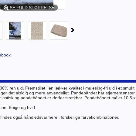
SE FULD STØRRELSE
ebook
0% ren uld. Fremstillet i en l
ækker kvalitet i mulesing-fri uld i et smu
t gør det alsidig og mere anvendeligt. Pandebåndet har stjernemønster
elastisk og pandebåndet er derfor strækbar. Pandebåndet måler 10,5 x
on: Beige og hvid.
findes også håndledsvarmere i forskellige farvekombinationer.