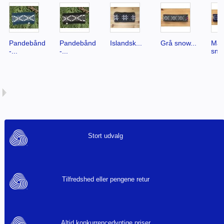
Pandebånd
Pandebånd
Islandsk...
Grå snow...
Mar
-...
-...
snow
Stort udvalg
Tilfredshed eller pengene retur
Altid konkurrencedygtige priser