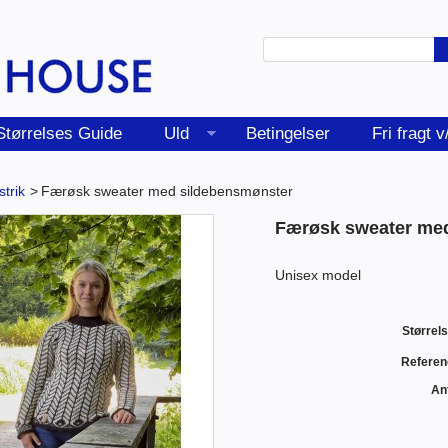
Størrelses Guide
Uld
Betingelser
Fri fragt 
trik
>
Færøsk sweater med sildebensmønster
Færøsk sweater me
Unisex model
Størrels
Referen
Ant