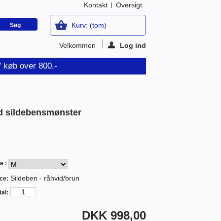
Kontakt
Oversigt
Kurv:
(tom)
Velkommen
Log ind
v/ køb over 800,-
d sildebensmønster
e :
Sildeben - råhvid/brun
ce:
al:
DKK 998,00