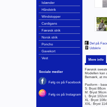
Islænder
Håndstrik
Windstopper
Cardigans
Færøsk strik
Norsk strik
Del på Fac
Poncho
Udskriv
Gavekort
Vest
Mere info
Færøsk sweater
Sociale medier
Modellen kan a
Bemærk, at mod
Følg os på Facebook
Pasform - bas
S:
Bryst 88cm 
M: Bryst 96cm
Følg os på Instagram
L: Bryst 102c
XL: Bryst 108
XXL: Bryst 11