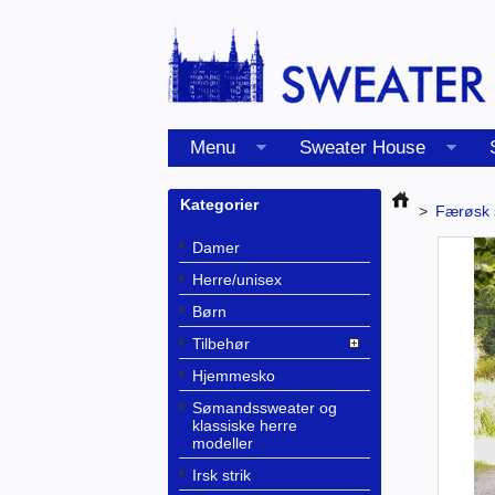
Menu
Sweater House
Kategorier
>
Færøsk s
Damer
Herre/unisex
Børn
Tilbehør
Hjemmesko
Sømandssweater og
klassiske herre
modeller
Irsk strik