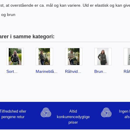
t, at overstående er ca. mål og kan variere. Uld er elastisk og kan give
 og brun
arer i samme kategori:
Sort...
Marineblå...
Råhvid...
Brun...
Råh
Tilfredshed eller
Altid
Ingen 
pengene retur
konkurrencedygtige
afs
priser