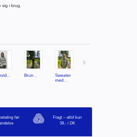
 sig i brug.
vid...
Brun...
Sweater
Traditionel...
Traditionel
med...
betaling før
Fragt – altid kun
endelse
39,- i DK