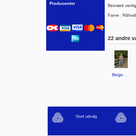
Producenter
Bemærk venligs
Ingen producenter
Farve : Råhvid
22 andre v
Beige...
Stort udvalg