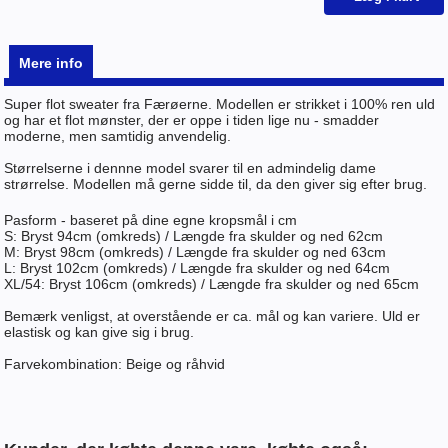
Mere info
Super flot sweater fra Færøerne. Modellen er strikket i 100% ren uld
og har et flot mønster, der er oppe i tiden lige nu - smadder
moderne, men samtidig anvendelig.
Størrelserne i dennne model svarer til en admindelig dame
strørrelse. Modellen må gerne sidde til, da den giver sig efter brug.
Pasform - baseret på dine egne kropsmål i cm
S: Bryst 94cm (omkreds) / Længde fra skulder og ned 62cm
M: Bryst 98cm (omkreds) / Længde fra skulder og ned 63cm
L: Bryst 102cm (omkreds) / Længde fra skulder og ned 64cm
XL/54: Bryst 106cm (omkreds) / Længde fra skulder og ned 65cm
Bemærk venligst, at overstående er ca. mål og kan variere. Uld er
elastisk og kan give sig i brug.
Farvekombination: Beige og råhvid