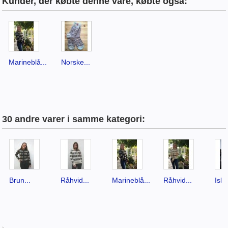
Kunder, der købte denne vare, købte også:
Marineblå...
Norske...
30 andre varer i samme kategori:
Brun...
Råhvid...
Marineblå...
Råhvid...
Islæ