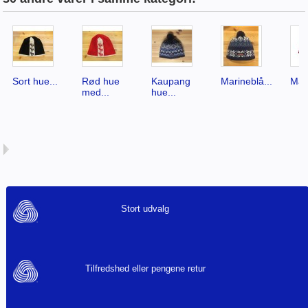
Sort hue...
Rød hue
Kaupang
Marineblå...
Mag
med...
hue...
Stort udvalg
Tilfredshed eller pengene retur