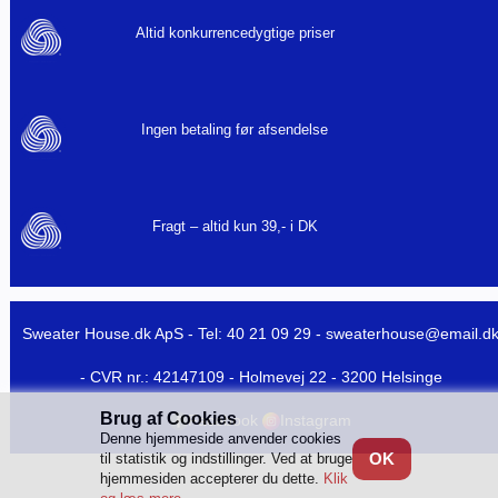
Altid konkurrencedygtige priser
Ingen betaling før afsendelse
Fragt – altid kun 39,- i DK
Sweater House.dk ApS - Tel: 40 21 09 29 -
sweaterhouse@email.d
- CVR nr.: 42147109 - Holmevej 22 - 3200 Helsinge
Brug af Cookies
Facebook
Instagram
Denne hjemmeside anvender cookies
OK
til statistik og indstillinger. Ved at bruge
hjemmesiden accepterer du dette.
Klik