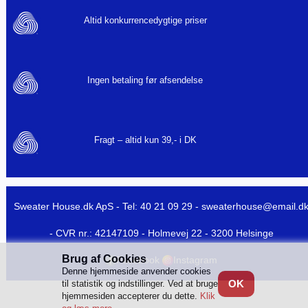
Altid konkurrencedygtige priser
Ingen betaling før afsendelse
Fragt – altid kun 39,- i DK
Sweater House.dk ApS - Tel: 40 21 09 29 -
sweaterhouse@email.d
- CVR nr.: 42147109 - Holmevej 22 - 3200 Helsinge
Brug af Cookies
Facebook
Instagram
Denne hjemmeside anvender cookies
OK
til statistik og indstillinger. Ved at bruge
hjemmesiden accepterer du dette.
Klik