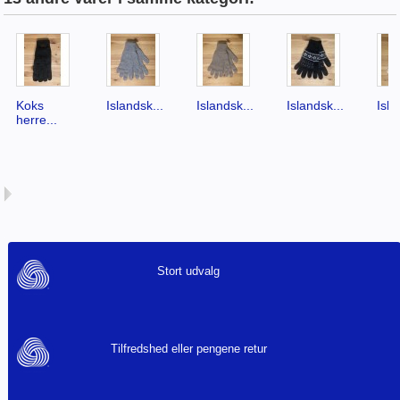
Koks
Islandsk...
Islandsk...
Islandsk...
Isla
herre...
Stort udvalg
Tilfredshed eller pengene retur