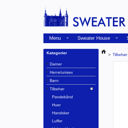
Menu
Sweater House
Kategorier
>
Tilbehør
Damer
Herre/unisex
Børn
Tilbehør
Pandebånd
Huer
Handsker
Luffer