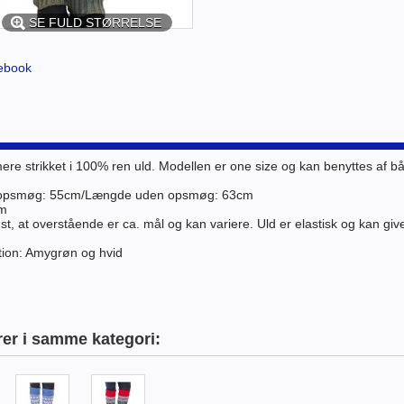
SE FULD STØRRELSE
ebook
ere strikket i 100% ren uld. Modellen er one size og kan benyttes af b
opsmøg: 55cm/
Længde uden opsmøg: 63cm
cm
t, at overstående er ca. mål og kan variere. Uld er elastisk og kan give
ion: Amygrøn og hvid
rer i samme kategori: