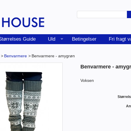
Størrelses Guide
Uld
Betingelser
Fri fragt 
>
Benvarmere
>
Benvarmere - amygrøn
Benvarmere - amyg
Voksen
Størrels
Ant