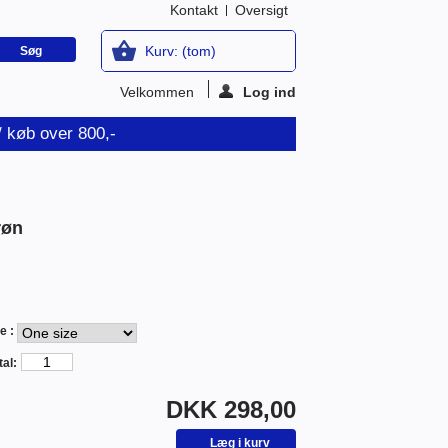
Kontakt
Oversigt
Kurv:
(tom)
Velkommen
Log ind
v/ køb over 800,-
røn
e :
al:
DKK 298,00