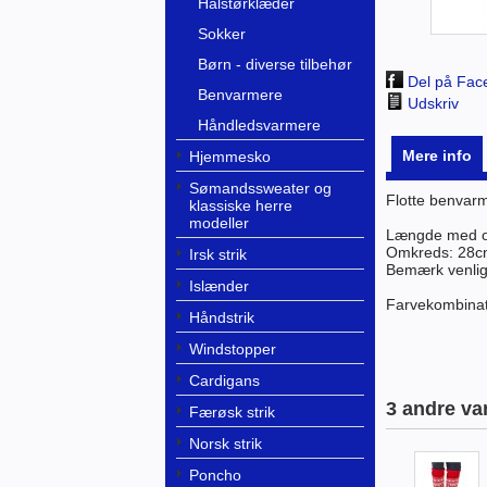
Halstørklæder
Sokker
Børn - diverse tilbehør
Del på Fac
Benvarmere
Udskriv
Håndledsvarmere
Mere info
Hjemmesko
Sømandssweater og
Flotte benvarm
klassiske herre
modeller
Længde med 
Omkreds: 28
Irsk strik
Bemærk venligs
Islænder
Farvekombinat
Håndstrik
Windstopper
Cardigans
3 andre va
Færøsk strik
Norsk strik
Poncho